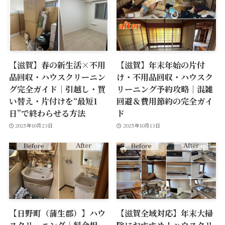
【滋賀】春の新生活×不用
【滋賀】年末年始の片付
品回収・ハウスクリーニン
け・不用品回収・ハウスク
グ完全ガイド｜引越し・買
リーニング予約攻略｜混雑
い替え・片付けを“最短1
回避＆費用節約の完全ガイ
日”で終わらせる方法
ド
2025年10月23日
2025年10月13日
【日野町（蒲生郡）】ハウ
【滋賀全域対応】年末大掃
スクリーニング｜料金相
除におすすめ！ハウスクリ