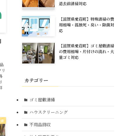
退去前清掃対応
【滋賀県愛荘町】特殊清掃の費
用相場・孤独死・臭い・除菌対
応
用
【滋賀県愛荘町】ゴミ屋敷清掃
・
の費用相場・片付けの流れ・大
量ゴミ対応
用品
クリ
各
カテゴリー
リ
詳
ゴミ屋敷清掃
ハウスクリーニング
清掃
不用品回収