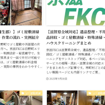
蒲生郡）】ゴミ屋敷清掃
【滋賀県全域対応】遺品整理・不
・作業の流れ・実例紹介
品回収・ゴミ屋敷清掃・特殊清掃
ハウスクリーニングまとめ
日野町でゴミ屋敷や汚部屋の片
方へ。京滋FKCは日野町エリ
京滋FKCは滋賀県全域で、遺品整理／ 不
応・明朗会計・秘密厳守で、生
回収／ ゴミ屋敷清掃／ 特殊清掃／ ハウス
型家具まで一括で片付け可能で
ーニングをワンストップ対応。本ページは
では、ゴミ屋敷清掃の料金相
サービスの相場・流れ・滋賀全域の対応エ
・実際の事例をわかりやすく...
アをまとめたハブ記事です。市町村ごとの
しい解説ページにも内部リンクでご案...
2025年9月30日
ゴミ屋敷清掃
ゴミ屋敷