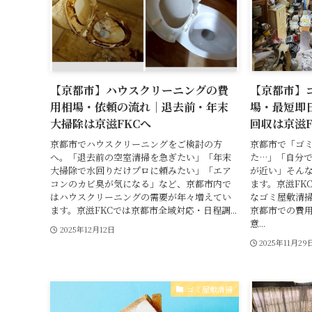
【京都市】ハウスクリーニングの費
【京都市】
用相場・依頼の流れ｜退去前・年末
場・最短即
大掃除は京滋FKCへ
回収は京滋F
京都市でハウスクリーニングをご検討の方
京都市で「ゴ
へ。「退去前の空室清掃を急ぎたい」「年末
た…」「自分
大掃除で水回りだけプロに頼みたい」「エア
が近い」そん
コンのカビ臭が気になる」など、京都市内で
ます。京滋FK
はハウスクリーニングの需要が年々増えてい
なゴミ屋敷清
ます。京滋FKCでは京都市全域対応・日程調...
京都市での費
意...
2025年12月12日
2025年11月29
ゴミ屋敷清掃