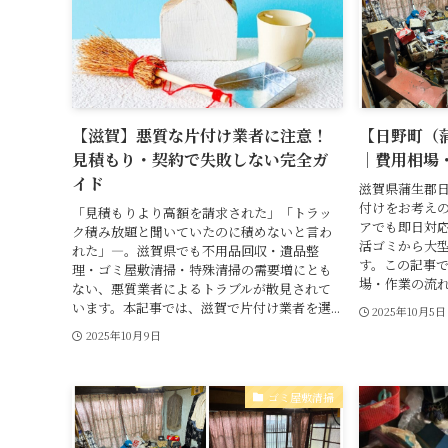
【滋賀】悪質な片付け業者に注意！
【日野町（
見積もり・契約で失敗しない完全ガ
｜費用相場
イド
滋賀県蒲生郡
付けをお考えの
「見積もりより高額を請求された」「トラッ
アでも即日対
ク積み放題と聞いていたのに積めないと言わ
活ゴミから大
れた」―。滋賀県でも不用品回収・遺品整
す。この記事
理・ゴミ屋敷清掃・特殊清掃の需要増にとも
場・作業の流れ
ない、悪質業者によるトラブルが散見されて
います。本記事では、滋賀で片付け業者を選...
2025年10月5日
2025年10月9日
ゴミ屋敷清掃