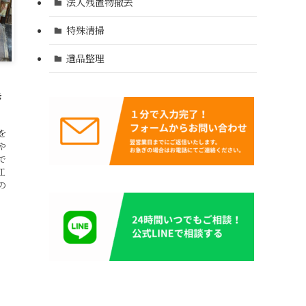
法人残置物撤去
特殊清掃
遺品整理
き
を
や
で
江
の