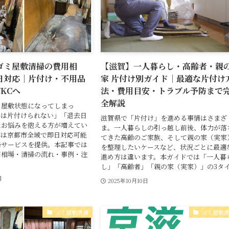
ゴミ屋敷清掃の費用相
【滋賀】一人暮らし・高齢者・親
日対応｜片付け・不用品
家 片付け別ガイド｜最適な片付け
KCへ
法・費用目安・トラブル予防まで
全解説
ミ屋敷状態になってしまっ
では片付けられない」「退去日
滋賀県で「片付け」を進める事情はさまざ
なお悩みを抱える方が増えてい
ま。一人暮らしの引っ越し前後、体力が落
Cは京都市全域で即日対応可能
てきた高齢のご家族、そして親の家（実家
掃サービスを提供。本記事では
を整理したいケースなど、状況ごとに最適
用相場・清掃の流れ・事例・注
進め方は違います。本ガイドでは「一人暮
し」「高齢者」「親の家（実家）」の3タイ.
日
2025年10月10日
ゴミ屋敷清掃
ゴミ屋敷