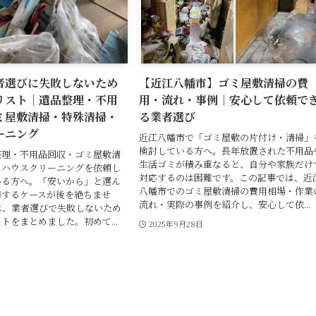
者選びに失敗しないため
【近江八幡市】ゴミ屋敷清掃の費
リスト｜遺品整理・不用
用・流れ・事例｜安心して依頼で
ミ屋敷清掃・特殊清掃・
る業者選び
ーニング
近江八幡市で「ゴミ屋敷の片付け・清掃」
検討している方へ。長年放置された不用品
整理・不用品回収・ゴミ屋敷清
生活ゴミが積み重なると、自分や家族だけ
・ハウスクリーニングを依頼し
対応するのは困難です。この記事では、近
いる方へ。「安いから」と選ん
八幡市でのゴミ屋敷清掃の費用相場・作業
悔するケースが後を絶ちませ
流れ・実際の事例を紹介し、安心して依...
は、業者選びで失敗しないため
トをまとめました。初めて...
2025年9月28日
日