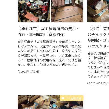
【東近江市】ゴミ屋敷清掃の費用・
【滋賀】業
流れ・事例解説｜京滋FKC
のチェック
品回収・ゴ
東近江市で「ゴミ屋敷清掃」を依頼したいと
ハウスクリ
お考えの方へ。大量の不用品や悪臭、害虫被
害などが発生している住居は、自力での片付
滋賀県で遺品
けが困難です。本記事では、東近江市におけ
掃・特殊清掃
るゴミ屋敷清掃の費用相場・流れ・実例を紹
ようと考えて
介し、安心して依頼できる業者選びのポ...
でしまって後
ん。本記事で
2025年9月29日
のチェックリス
2025年9月28
ゴミ屋敷清掃