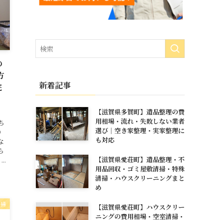
の
方
新着記事
完
【滋賀県多賀町】遺品整理の費
用相場・流れ・失敗しない業者
ち
選び｜空き家整理・実家整理に
）
も対応
な
ら
【滋賀県愛荘町】遺品整理・不
..
用品回収・ゴミ屋敷清掃・特殊
清掃・ハウスクリーニングまと
め
清掃
【滋賀県愛荘町】ハウスクリー
ニングの費用相場・空室清掃・