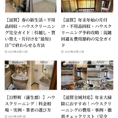
【滋賀】春の新生活×不用
【滋賀】年末年始の片付
品回収・ハウスクリーニン
け・不用品回収・ハウスク
グ完全ガイド｜引越し・買
リーニング予約攻略｜混雑
い替え・片付けを“最短1
回避＆費用節約の完全ガイ
日”で終わらせる方法
ド
2025年10月23日
2025年10月13日
【日野町（蒲生郡）】ハウ
【滋賀全域対応】年末大掃
スクリーニング｜料金相
除におすすめ！ハウスクリ
場・実例・業者の選び方
ーニングの費用・事例・徹
底チェックリスト（完全
2025年10月7日