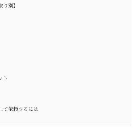
取り別】
ット
心して依頼するには