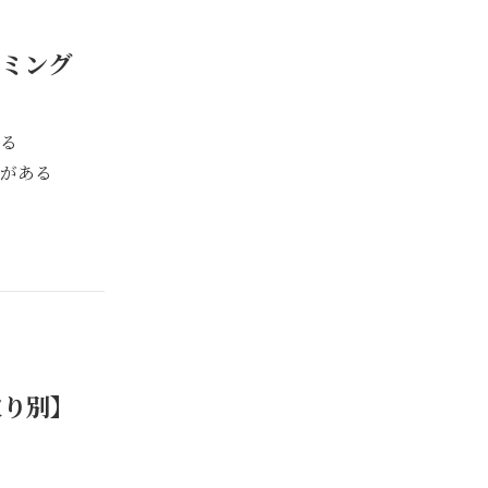
イミング
る
がある
取り別】