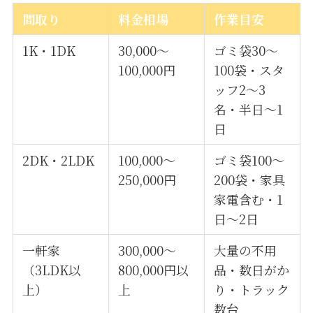
間取り
料金相場
作業目安
1K・1DK
30,000〜
ゴミ袋30〜
100,000円
100袋・スタ
ッフ2〜3
名・半日〜1
日
2DK・2LDK
100,000〜
ゴミ袋100〜
250,000円
200袋・家具
家電含む・1
日〜2日
一軒家
300,000〜
大量の不用
（3LDK以
800,000円以
品・数日がか
上）
上
り・トラック
数台