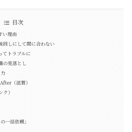
目次
すい理由
を後回しにして間に合わない
誤ってトラブルに
準備の見落とし
り力
 After（滋賀）
リンク）
めの一括依頼」