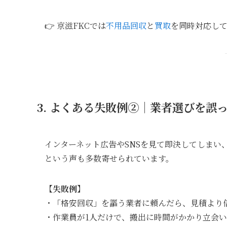
👉 京滋FKCでは
不用品回収
と
買取
を同時対応し
3. よくある失敗例②｜業者選びを誤
インターネット広告やSNSを見て即決してしまい
という声も多数寄せられています。
【失敗例】
・「格安回収」を謳う業者に頼んだら、見積より
・作業員が1人だけで、搬出に時間がかかり立会