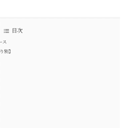
目次
ース
取り別】